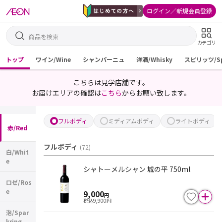
ログイン／新規会員登録
カテゴリ
トップ
ワイン/Wine
シャンパーニュ
洋酒/Whisky
スピリッツ/Spi
こちらは見学店舗です。
お届けエリアの確認は
こちら
からお願い致します。
フルボディ
ミディアムボディ
ライトボディ
赤/Red
フルボディ
(
72
)
白/Whit
e
シャトーメルシャン 城の平 750ml
ロゼ/Ros
e
9,000
円
税込
9,900
円
泡/Spar
kring