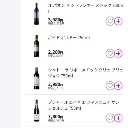
ル パオン ド シトランオー メドック 750m
l
3,980
円
税込
4,378
円
ボイド ボルドー 750ml
2,280
円
税込
2,508
円
シャトー ラ リボーメドック クリュ ブリュ
ジョワ 750ml
2,980
円
税込
3,278
円
ブシャール エイネ エ フィスニュイ サン
ジョルジュ 750ml
7,800
円
税込
8,580
円