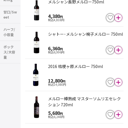
メルシャン長野メルロー750ml
甘口/Sw
4,380
eet
円
税込
4,818
円
ハーフ/
シャトー･メルシャン椀子メルロー 750ml
小容量
ボック
6,360
円
ス/大容
税込
6,996
円
量
2016 桔梗ヶ原メルロー 750ml
12,800
円
税込
14,080
円
メルロー樽熟成 マスターソムリエセレク
ション 720ml
5,680
円
税込
6,248
円