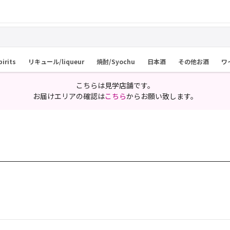
rits
リキュール/liqueur
焼酎/Syochu
日本酒
その他お酒
ワ
こちらは見学店舗です。
お届けエリアの確認は
こちら
からお願い致します。