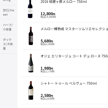
2016 桔梗ヶ原メルロー 750ml
甘口/Sw
12,800
eet
円
税込
14,080
円
ハーフ/
メルロー樽熟成 マスターソムリエセレクション
小容量
ボック
5,680
円
ス/大容
税込
6,248
円
量
オジェ エリタージュ コート デュ ローヌ 750
1,980
円
税込
2,178
円
シャトー トゥール ベルヴュー 750ml
2,580
円
税込
2,838
円