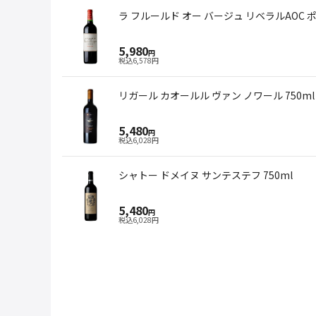
ラ フルールド オー バージュ リベラルAOC ポ
5,980
円
税込
6,578
円
リガール カオールル ヴァン ノワール 750ml
5,480
円
税込
6,028
円
シャトー ドメイヌ サンテステフ 750ml
5,480
円
税込
6,028
円