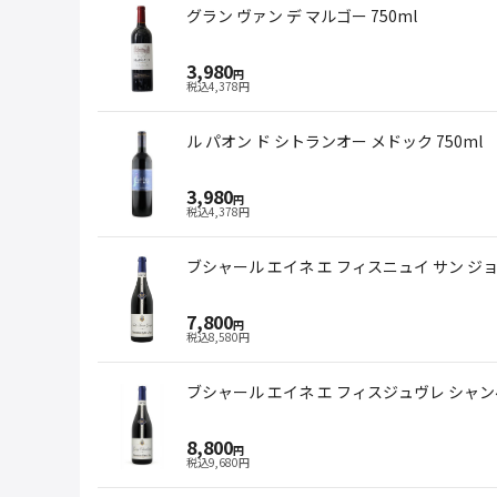
グラン ヴァン デ マルゴー 750ml
3,980
円
税込
4,378
円
ル パオン ド シトランオー メドック 750ml
3,980
円
税込
4,378
円
ブシャール エイネ エ フィスニュイ サン ジョル
7,800
円
税込
8,580
円
ブシャール エイネ エ フィスジュヴレ シャンベ
8,800
円
税込
9,680
円