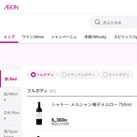
トップ
ワイン/Wine
シャンパーニュ
洋酒/Whisky
スピリッツ/Spi
フルボディ
ミディアムボディ
ライトボディ
赤/Red
フルボディ
(
65
)
白/Whit
e
シャトー･メルシャン椀子メルロー 750ml
ロゼ/Ros
e
6,360
円
税込
6,996
円
泡/Spar
kring