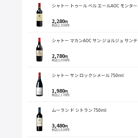
シャトー トゥール ベル エールAOC モンター
2,280
円
税込
2,508
円
シャトー マカンAOC サン ジョルジュ サンテミ
2,780
円
税込
3,058
円
シャトー サン ロックシメール 750ml
1,980
円
税込
2,178
円
ムーラン ド シトラン 750ml
3,480
円
税込
3,828
円