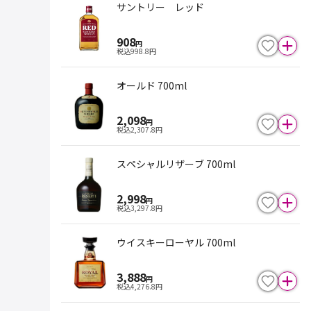
サントリー レッド
908
円
税込
998.8
円
オールド 700ml
2,098
円
税込
2,307.8
円
スペシャルリザーブ 700ml
2,998
円
税込
3,297.8
円
ウイスキーローヤル 700ml
3,888
円
税込
4,276.8
円