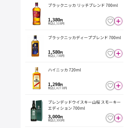
ブラックニッカ リッチブレンド 700ml
1,380
円
税込
1,518
円
ブラックニッカディープブレンド 700ml
1,580
円
税込
1,738
円
ハイニッカ 720ml
1,298
円
税込
1,427.8
円
ブレンデッドウイスキー山桜 スモーキー
エディション 700ml
3,000
円
税込
3,300
円