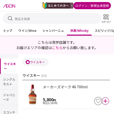
ログイン／新規会員登録
カテゴリ
トップ
ワイン/Wine
シャンパーニュ
洋酒/Whisky
スピリッツ/Spi
こちらは見学店舗です。
お届けエリアの確認は
こちら
からお願い致します。
ウイスキー
ウイスキ
ー
ウイスキー
(
63
)
シングル
モルト
メーカーズマーク 46 700ml
ジャパニ
5,800
ーズ
円
税込
6,380
円
スコッチ