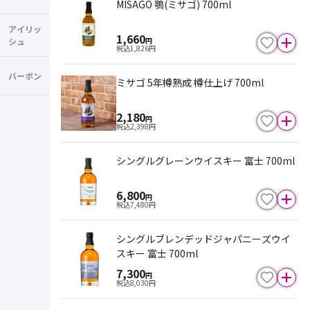
MISAGO 鶚(ミサゴ) 700ml
アイリッ
1,660
シュ
円
税込
1,826
円
バーボン
ミサゴ 5年樽熟成 樽仕上げ 700ml
2,180
円
税込
2,398
円
シングルグレーンウイスキー 富士 700ml
6,800
円
税込
7,480
円
シングルブレンデッドジャパニーズウイ
スキー 富士 700ml
7,300
円
税込
8,030
円