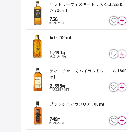
サントリーウイスキートリス＜CLASSIC
＞ 700ml
750
円
税込
825
円
角瓶 700ml
1,490
円
税込
1,639
円
ティーチャーズ ハイランドクリーム 1800
ml
2,598
円
税込
2,857.8
円
ブラックニッカクリア 700ml
749
円
税込
823.9
円