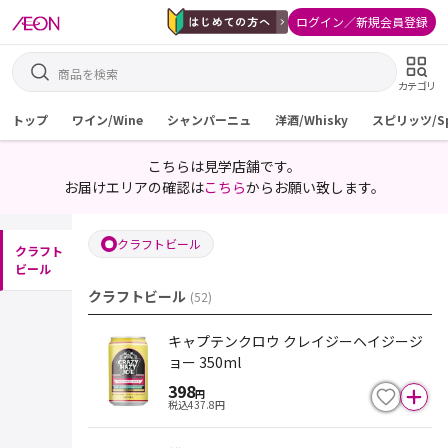
ログイン／新規会員登録
カテゴリ
トップ
ワイン/Wine
シャンパーニュ
洋酒/Whisky
スピリッツ/Spi
こちらは見学店舗です。
お届けエリアの確認は
こちら
からお願い致します。
クラフトビール
クラフト
ビール
クラフトビール
(
52
)
キャプテンクロウ クレイジーヘイジージ
ョー 350ml
398
円
税込
437.8
円