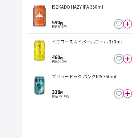
ISEKADO HAZY IPA 350ml
590
円
税込
649
円
イエロースカイペールエール 370ml
460
円
税込
506
円
ブリュードック パンクIPA 350ml
328
円
税込
360.8
円