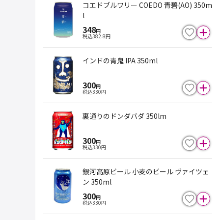
コエドブルワリー COEDO 青碧(AO) 350m
l
348
円
税込
382.8
円
インドの青鬼 IPA 350ml
300
円
税込
330
円
裏通りのドンダバダ 350lm
300
円
税込
330
円
銀河高原ビール 小麦のビール ヴァイツェ
ン 350ml
300
円
税込
330
円