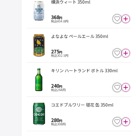
横浜ウィート 350ml
368
円
税込
404.8
円
よなよな ペールエール 350ml
275
円
税込
302.5
円
キリン ハートランド ボトル 330ml
240
円
税込
264
円
コエドブルワリー 毬花 缶 350ml
280
円
税込
308
円