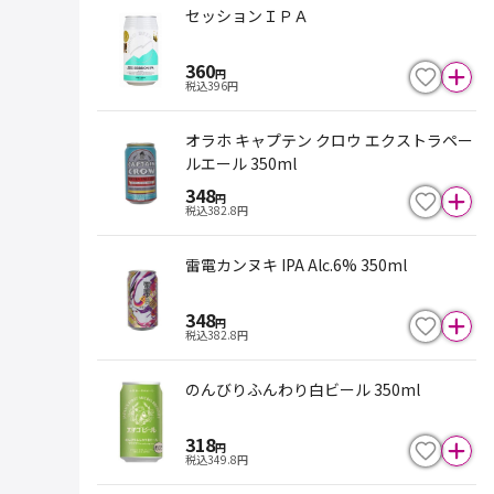
セッションＩＰＡ
360
円
税込
396
円
オラホ キャプテン クロウ エクストラペー
ルエール 350ml
348
円
税込
382.8
円
雷電カンヌキ IPA Alc.6% 350ml
348
円
税込
382.8
円
のんびりふんわり白ビール 350ml
318
円
税込
349.8
円