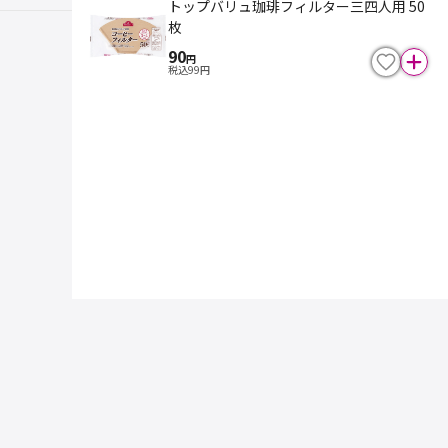
トップバリュ珈琲フィルター三四人用 50
枚
90
円
税込
99
円