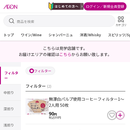
ログイン／新規会員登録
カテゴリ
トップ
ワイン/Wine
シャンパーニュ
洋酒/Whisky
スピリッツ/Spi
こちらは見学店舗です。
お届けエリアの確認は
こちら
からお願い致します。
フィルター
フィルタ
ー
フィルター
(
2
)
中煎り
無漂白パルプ使用コーヒーフィルター1～
2人用 50枚
深煎り
90
円
税込
99
円
浅煎り