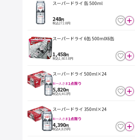
スーパードライ 缶 500ml
248
円
税込
272.8
円
スーパードライ 6缶 500mlX6缶
1,458
円
税込
1,603.8
円
スーパードライ 500ml×24
1
点限り
お一人さま
5,820
円
税込
6,402
円
スーパードライ 350ml×24
1
点限り
お一人さま
4,390
円
税込
4,829
円