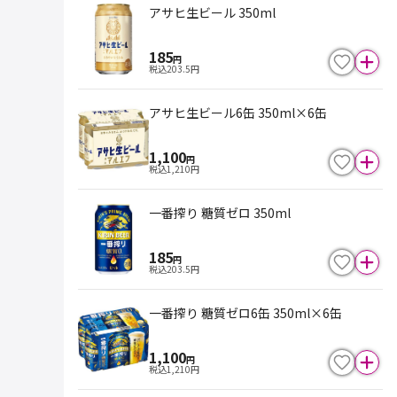
アサヒ生ビール 350ml
185
円
税込
203.5
円
アサヒ生ビール6缶 350ml×6缶
1,100
円
税込
1,210
円
一番搾り 糖質ゼロ 350ml
185
円
税込
203.5
円
一番搾り 糖質ゼロ6缶 350ml×6缶
1,100
円
税込
1,210
円