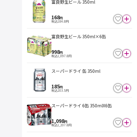
富良野生ビール 350ml
168
円
税込
184.8
円
富良野生ビール 350ml×6缶
998
円
税込
1,097.8
円
スーパードライ 缶 350ml
185
円
税込
203.5
円
スーパードライ 6缶 350mlX6缶
1,098
円
税込
1,207.8
円