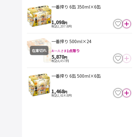
一番搾り 6缶 350ml×6缶
1,098
円
税込
1,207.8
円
一番搾り 500ml×24
在庫切れ
1
点限り
お一人さま
5,870
円
税込
6,457
円
一番搾り 6缶 500ml×6缶
1,468
円
税込
1,614.8
円