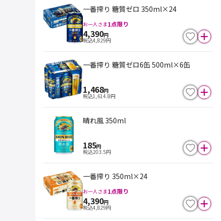
一番搾り 糖質ゼロ 350ml×24
1
点限り
お一人さま
4,390
円
税込
4,829
円
一番搾り 糖質ゼロ6缶 500ml×6缶
1,468
円
税込
1,614.8
円
晴れ風 350ml
185
円
税込
203.5
円
一番搾り 350ml×24
1
点限り
お一人さま
4,390
円
税込
4,829
円