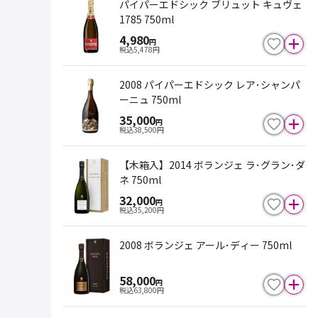
パイパーエドシック ブリュット キュヴェ
1785 750ml
4,980
円
税込
5,478
円
2008 パイパーエドシック レア･シャンパ
ーニュ 750ml
35,000
円
税込
38,500
円
【木箱入】2014 ボランジェ ラ･グラン･ダ
ネ 750ml
32,000
円
税込
35,200
円
2008 ボランジェ アール･ディー 750ml
58,000
円
税込
63,800
円