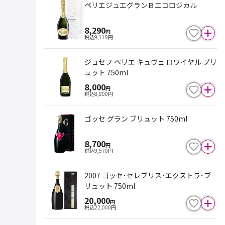
ペリエジュエグランＢエコロジカル
8,290
円
税込
9,119
円
ジョセフ ペリエ キュヴェ ロワイヤル ブリ
ュット 750ml
8,000
円
税込
8,800
円
ゴッセ グラン ブリュット 750ml
8,700
円
税込
9,570
円
2007 ゴッセ･セレブリス･エクストラ･ブ
リュット 750ml
20,000
円
税込
22,000
円