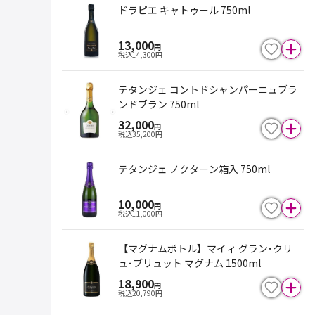
ドラピエ キャトゥール 750ml
13,000
円
税込
14,300
円
テタンジェ コントドシャンパーニュブラ
ンドブラン 750ml
32,000
円
税込
35,200
円
テタンジェ ノクターン箱入 750ml
10,000
円
税込
11,000
円
【マグナムボトル】マイィ グラン･クリ
ュ･ブリュット マグナム 1500ml
18,900
円
税込
20,790
円