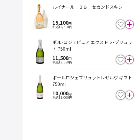
ルイナール ＢＢ セカンドスキン
15,100
円
税込
16,610
円
ポル･ロジェピュア エクストラ･ブリュッ
ト 750ml
11,500
円
税込
12,650
円
ポールロジェブリュットレゼルヴ ギフト
750ml
10,000
円
税込
11,000
円