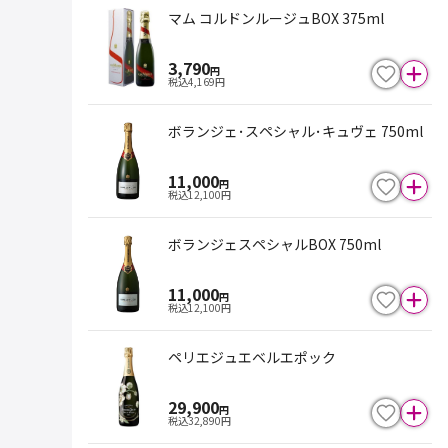
マム コルドンルージュBOX 375ml
3,790
円
税込
4,169
円
ボランジェ･スペシャル･キュヴェ 750ml
11,000
円
税込
12,100
円
ボランジェスペシャルBOX 750ml
11,000
円
税込
12,100
円
ペリエジュエベルエポック
29,900
円
税込
32,890
円