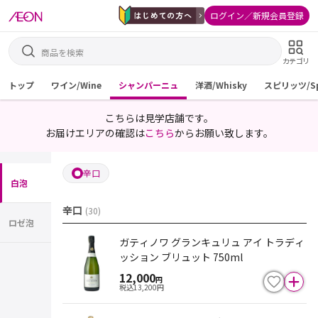
ログイン／新規会員登録
カテゴリ
トップ
ワイン/Wine
シャンパーニュ
洋酒/Whisky
スピリッツ/Spi
こちらは見学店舗です。
お届けエリアの確認は
こちら
からお願い致します。
辛口
白泡
辛口
(
30
)
ロゼ泡
ガティノワ グランキュリュ アイ トラディ
ッション ブリュット 750ml
12,000
円
税込
13,200
円