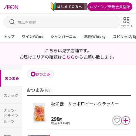
ログイン／新規会員登録
カテゴリ
トップ
ワイン/Wine
シャンパーニュ
洋酒/Whisky
スピリッツ/Spi
こちらは見学店舗です。
お届けエリアの確認は
こちら
からお願い致します。
おつまみ
おつまみ
おつまみ
(
65
)
スナック
坂栄養 サッポロビールクラッカー
ナッツ･
ドライフ
298
円
ルーツ
税込
321.84
円