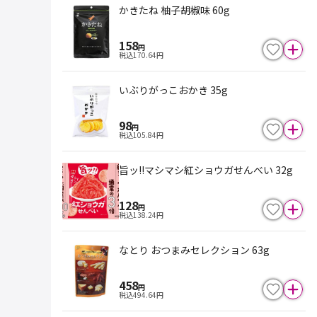
かきたね 柚子胡椒味 60g
158
円
税込
170.64
円
いぶりがっこおかき 35g
98
円
税込
105.84
円
旨ッ!!マシマシ紅ショウガせんべい 32g
128
円
税込
138.24
円
なとり おつまみセレクション 63g
458
円
税込
494.64
円