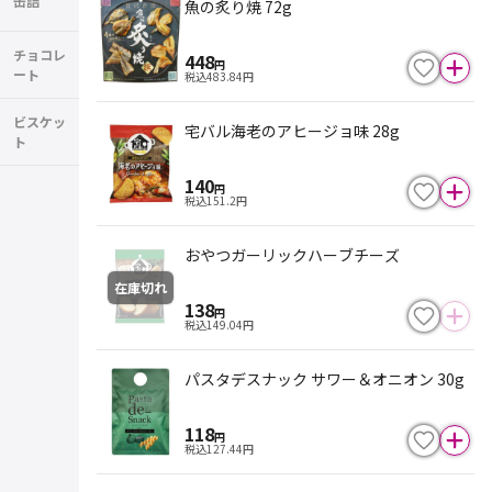
缶詰
魚の炙り焼 72g
チョコレ
448
円
ート
税込
483.84
円
ビスケッ
宅バル海老のアヒージョ味 28g
ト
140
円
税込
151.2
円
おやつガーリックハーブチーズ
在庫切れ
138
円
税込
149.04
円
パスタデスナック サワー＆オニオン 30g
118
円
税込
127.44
円