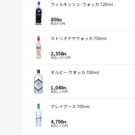
ウィルキンソン･ウォッカ 720ml
850
円
税込
935
円
ストリチナヤウォッカ 750ml
2,358
円
税込
2,593.8
円
ギルビー ウオッカ 700ml
1,040
円
税込
1,144
円
グレイグース 700ml
4,700
円
税込
5,170
円