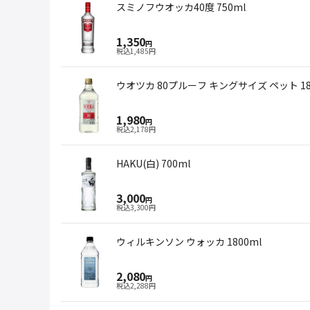
スミノフウオッカ40度 750ml
1,350
円
税込
1,485
円
ウオツカ 80プルーフ キングサイズ ペット 18
1,980
円
税込
2,178
円
HAKU(白) 700ml
3,000
円
税込
3,300
円
ウィルキンソン ウォッカ 1800ml
2,080
円
税込
2,288
円