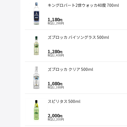
キングロバート2世ウォッカ40度 700ml
1,180
円
税込
1,298
円
ズブロッカ バイソングラス 500ml
1,280
円
税込
1,408
円
ズブロッカ クリア 500ml
1,080
円
税込
1,188
円
スピリタス 500ml
2,000
円
税込
2,200
円