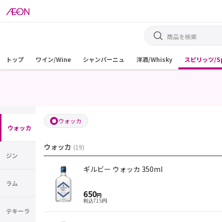
トップ
ワイン/Wine
シャンパーニュ
洋酒/Whisky
スピリッツ/Spi
ウォッカ
ウォッカ
ウォッカ
(
19
)
ジン
ギルビー ウォッカ 350ml
ラム
650
円
税込
715
円
テキーラ