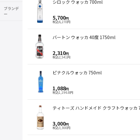
シロック ウォッカ 700ml
ブランデ
ー
5,700
円
税込
6,270
円
バートン ウォッカ 40度 1750ml
2,310
円
税込
2,541
円
ピナクルウォッカ 750ml
1,088
円
税込
1,196.8
円
ティトーズ ハンドメイド クラフトウォッカ 7
3,000
円
税込
3,300
円