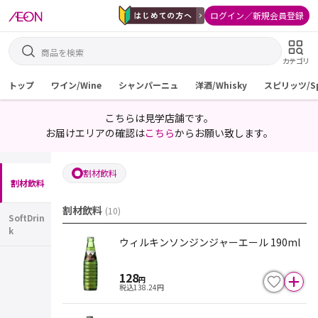
ログイン／新規会員登録
カテゴリ
トップ
ワイン/Wine
シャンパーニュ
洋酒/Whisky
スピリッツ/Spi
こちらは見学店舗です。
お届けエリアの確認は
こちら
からお願い致します。
割材飲料
割材飲料
割材飲料
(
10
)
SoftDrin
k
ウィルキンソンジンジャーエール 190ml
128
円
税込
138.24
円