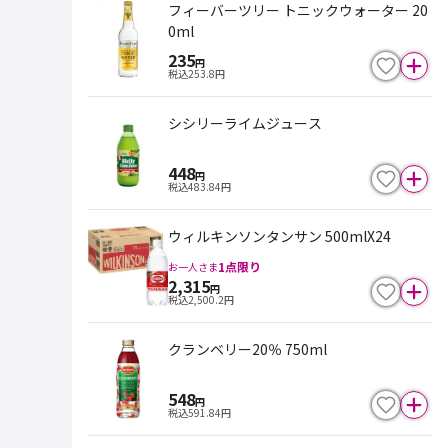
フィーバーツリー トニックウォーター 20
0ml
235
円
税込
253.8
円
シシリーライムジュース
448
円
税込
483.84
円
ウィルキンソンタンサン 500mlX24
1
点限り
お一人さま
2,315
円
税込
2,500.2
円
クランベリー20％ 750ml
548
円
税込
591.84
円