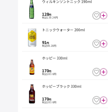
ウィルキンソントニック 190ml
128
円
税込
138.24
円
トニックウォーター 200ml
91
円
税込
98.28
円
ホッピー 330ml
170
円
税込
183.6
円
ホッピーブラック 330ml
170
円
税込
183.6
円