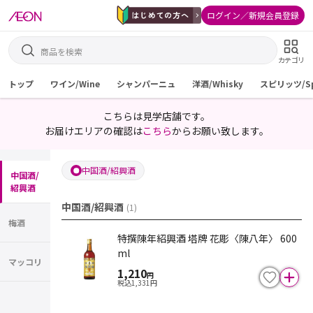
ログイン／新規会員登録
カテゴリ
トップ
ワイン/Wine
シャンパーニュ
洋酒/Whisky
スピリッツ/Spi
こちらは見学店舗です。
お届けエリアの確認は
こちら
からお願い致します。
中国酒/紹興酒
中国酒/
紹興酒
中国酒/紹興酒
(
1
)
梅酒
特撰陳年紹興酒 塔牌 花彫〈陳八年〉 600
ml
マッコリ
1,210
円
税込
1,331
円