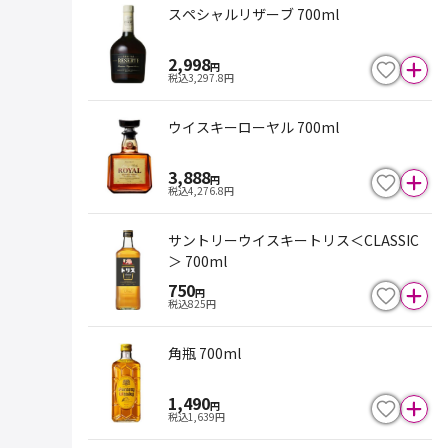
スペシャルリザーブ 700ml
2,998
円
税込
3,297.8
円
ウイスキーローヤル 700ml
3,888
円
税込
4,276.8
円
サントリーウイスキートリス＜CLASSIC
＞ 700ml
750
円
税込
825
円
角瓶 700ml
1,490
円
税込
1,639
円