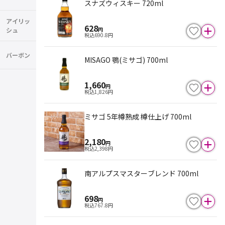
スナズウィスキー 720ml
アイリッ
628
シュ
円
税込
690.8
円
バーボン
MISAGO 鶚(ミサゴ) 700ml
1,660
円
税込
1,826
円
ミサゴ 5年樽熟成 樽仕上げ 700ml
2,180
円
税込
2,398
円
南アルプスマスターブレンド 700ml
698
円
税込
767.8
円