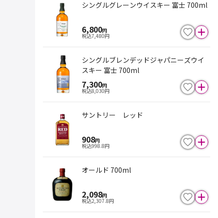
シングルグレーンウイスキー 富士 700ml
6,800
円
税込
7,480
円
シングルブレンデッドジャパニーズウイ
スキー 富士 700ml
7,300
円
税込
8,030
円
サントリー レッド
908
円
税込
998.8
円
オールド 700ml
2,098
円
税込
2,307.8
円