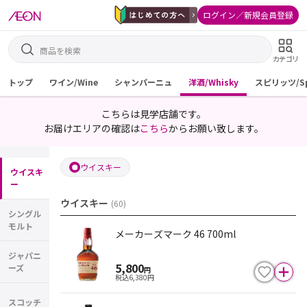
ログイン／新規会員登録
カテゴリ
トップ
ワイン/Wine
シャンパーニュ
洋酒/Whisky
スピリッツ/Spi
こちらは見学店舗です。
お届けエリアの確認は
こちら
からお願い致します。
ウイスキー
ウイスキ
ー
ウイスキー
(
60
)
シングル
モルト
メーカーズマーク 46 700ml
ジャパニ
5,800
ーズ
円
税込
6,380
円
スコッチ