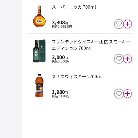
スーパーニッカ 700ml
3,308
円
税込
3,638.8
円
ブレンデッドウイスキー山桜 スモーキー
エディション 700ml
3,000
円
税込
3,300
円
スナズウィスキー 2700ml
1,980
円
税込
2,178
円