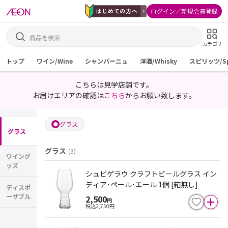
ログイン／新規会員登録
カテゴリ
トップ
ワイン/Wine
シャンパーニュ
洋酒/Whisky
スピリッツ/Spi
こちらは見学店舗です。
お届けエリアの確認は
こちら
からお願い致します。
グラス
グラス
グラス
(
3
)
ワイング
ッズ
シュピゲラウ クラフトビールグラス イン
ディア･ペール･エール 1個 [箱無し]
ディスポ
ーザブル
2,500
円
税込
2,750
円