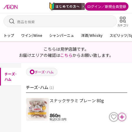
ログイン／新規会員登録
カテゴリ
トップ
ワイン/Wine
シャンパーニュ
洋酒/Whisky
スピリッツ/Spi
こちらは見学店舗です。
お届けエリアの確認は
こちら
からお願い致します。
チーズ･ハム
チーズ･
ハム
チーズ･ハム
(
1
)
スナックサラミ プレーン 80g
860
円
税込
928.8
円